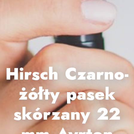
Hirsch Czarno-
żółty pasek
skórzany 22
mm Ayrton