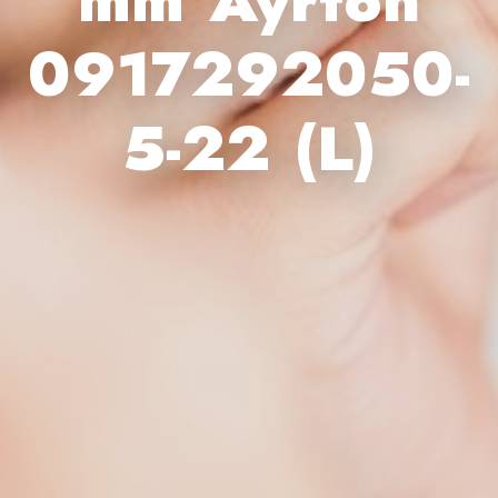
0917292050-
5-22 (L)