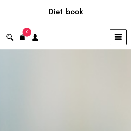
Skip
Diet book
to
content
0