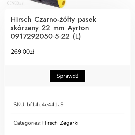
Hirsch Czarno-żółty pasek
skórzany 22 mm Ayrton
0917292050-5-22 (L)
269,00
zł
Sprawdź
SKU:
bf14e4e441a9
Categories:
Hirsch
,
Zegarki