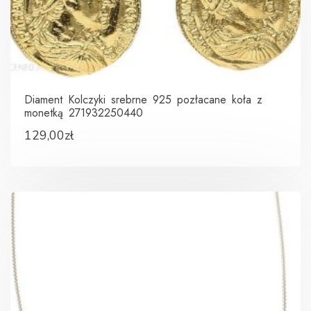
Diament Kolczyki srebrne 925 pozłacane koła z
monetką 271932250440
129,00
zł