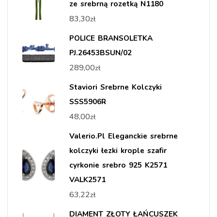
ze srebrną rozetką N1180
83,30
zł
POLICE BRANSOLETKA
PJ.26453BSUN/02
289,00
zł
Staviori Srebrne Kolczyki
SSS5906R
48,00
zł
Valerio.Pl Eleganckie srebrne
kolczyki łezki krople szafir
cyrkonie srebro 925 K2571
VALK2571
63,22
zł
DIAMENT ZŁOTY ŁAŃCUSZEK