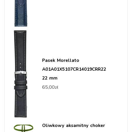
Pasek Morellato
A01A01X5107CR14019CRR22
22 mm
65,00
zł
Oliwkowy aksamitny choker