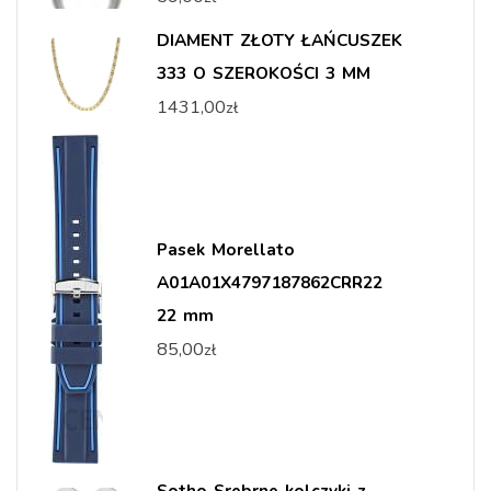
DIAMENT ZŁOTY ŁAŃCUSZEK
333 O SZEROKOŚCI 3 MM
1431,00
zł
Pasek Morellato
A01A01X4797187862CRR22
22 mm
85,00
zł
Sotho Srebrne kolczyki z