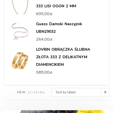
333 LISI OGON 2 MM
695,00
zł
Guess Damski Naszyjnik
UBN29032
264,00
zł
LOVRIN OBRĄCZKA ŚLUBNA
ZŁOTA 333 Z DELIKATNYM
DIAMENCIKIEM
589,00
zł
Sort by latest
VIEW:
12
24
ALL: