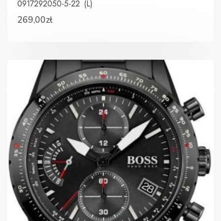
0917292050-5-22 (L)
269,00
zł