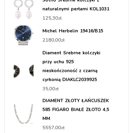
naturalnymi perłami KOL1031
125,30
zł
Michel Herbelin 19416/B15
2180,00
zł
Diament Srebrne kolczyki
przy uchu 925
nieskończoność z czarną
cyrkonią DIAKLC2039925
35,00
zł
DIAMENT ZŁOTY ŁAŃCUSZEK
585 FIGARO BIAŁE ZŁOTO 4,5
MM
5557,00
zł