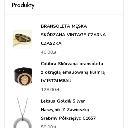
Produkty
BRANSOLETA MĘSKA
SKÓRZANA VINTAGE CZARNA
CZASZKA
40,00
zł
Colibra Skórzana bransoleta
z okrągłą emaliowaną klamrą
LV15TGU66AU
128,00
zł
Leksus Gold& Silver
Naszyjnik Z Zawieszką
Srebrny Półksiężyc C1657
59,00
zł