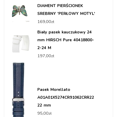
DIAMENT PIERŚCIONEK
SREBRNY 'PERŁOWY MOTYL'
169,00
zł
Biały pasek kauczukowy 24
mm HIRSCH Pure 40418800-
2-24 M
197,00
zł
Pasek Morellato
A01A01X5274CR91062CRR22
22 mm
95,00
zł