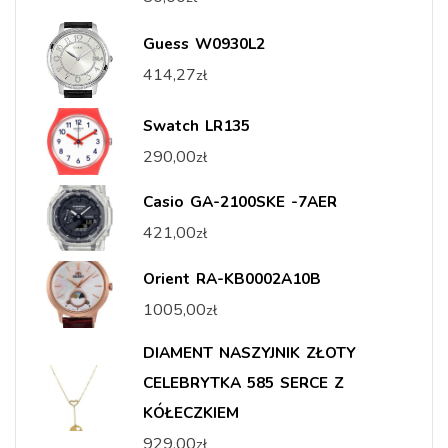
Guess W0930L2
414,27
zł
Swatch LR135
290,00
zł
Casio GA-2100SKE -7AER
421,00
zł
Orient RA-KB0002A10B
1005,00
zł
DIAMENT NASZYJNIK ZŁOTY
CELEBRYTKA 585 SERCE Z
KÓŁECZKIEM
929,00
zł