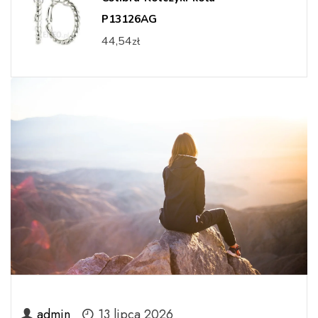
P13126AG
44,54
zł
Blog
admin
13 lipca 2026