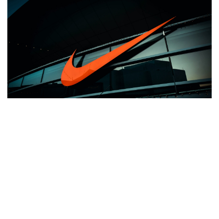
admin
24 lutego 2026
Czy opłaca się kupować Nike
używane?
Ceny nowych sneakersów i odzieży sportowej