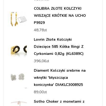
COLIBRA ZŁOTE KOLCZYKI
WISZĄCE KRÓTKIE NA UCHO
P9929
48,78
zł
Lovrin Złote Kolczyki
Dziecięce 585 Kółka Ringi Z
Cyrkoniami 0,82g (KL6389C)
396,06
zł
Diament Kolczyki srebrne na
wkrętki 'błyszcząca
koniczynka' DIAKLC3008925
89,00
zł
Sotho Choker z monetami z