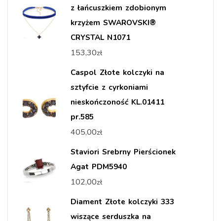
z łańcuszkiem zdobionym
krzyżem SWAROVSKI®
CRYSTAL N1071
153,30
zł
Caspol Złote kolczyki na
sztyfcie z cyrkoniami
nieskończoność KL.01411
pr.585
405,00
zł
Staviori Srebrny Pierścionek
Agat PDM5940
102,00
zł
Diament Złote kolczyki 333
wiszące serduszka na