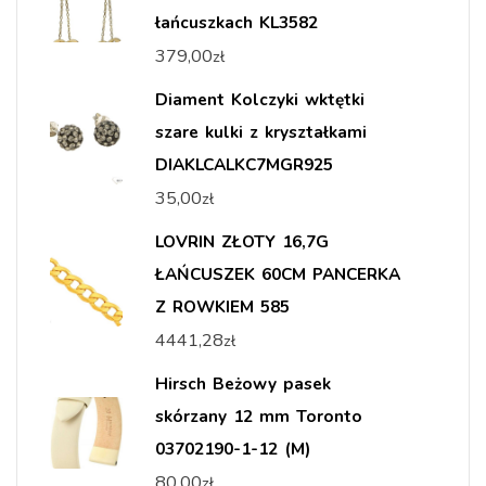
łańcuszkach KL3582
379,00
zł
Diament Kolczyki wktętki
szare kulki z kryształkami
DIAKLCALKC7MGR925
35,00
zł
LOVRIN ZŁOTY 16,7G
ŁAŃCUSZEK 60CM PANCERKA
Z ROWKIEM 585
4441,28
zł
Hirsch Beżowy pasek
skórzany 12 mm Toronto
03702190-1-12 (M)
80,00
zł