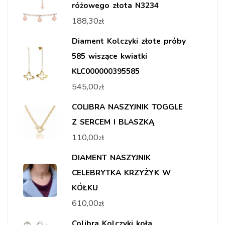
różowego złota N3234
188,30
zł
Diament Kolczyki złote próby
585 wiszące kwiatki
KLC000000395585
545,00
zł
COLIBRA NASZYJNIK TOGGLE
Z SERCEM I BLASZKĄ
110,00
zł
DIAMENT NASZYJNIK
CELEBRYTKA KRZYŻYK W
KÓŁKU
610,00
zł
Colibra Kolczyki koła