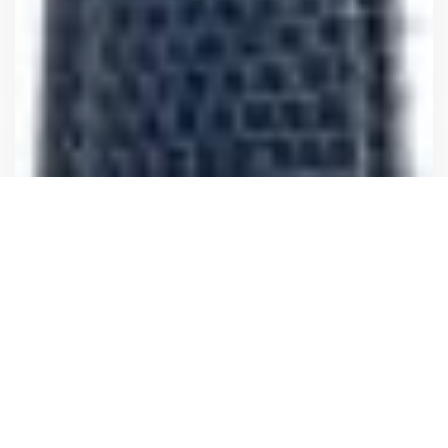
Pasek Morellato A01A01U0112402060CRR20 20