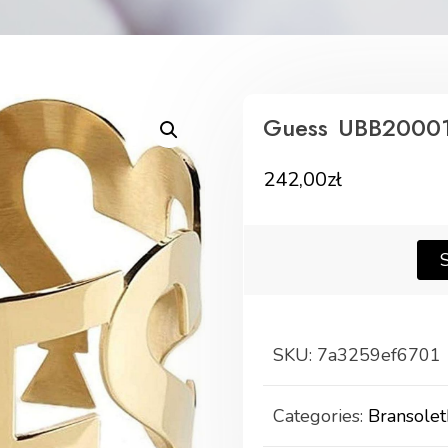
Guess UBB2000
242,00
zł
SKU:
7a3259ef6701
Categories:
Bransolet