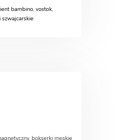
rient bambino
,
vostok
,
i szwajcarskie
magnetyczny, bokserki męskie