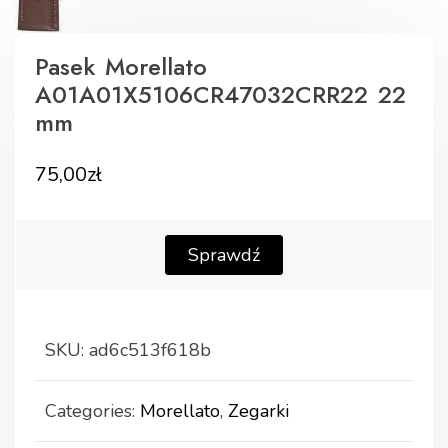
Pasek Morellato
A01A01X5106CR47032CRR22 22
mm
75,00
zł
Sprawdź
SKU:
ad6c513f618b
Categories:
Morellato
,
Zegarki