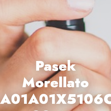
Pasek
Morellato
A01A01X5106