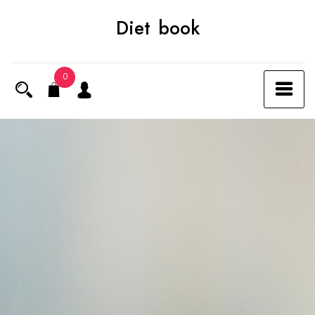
Skip
Diet book
to
content
0