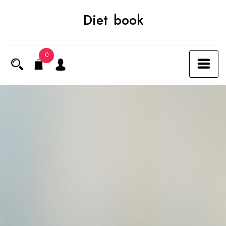
Skip
Diet book
to
content
0