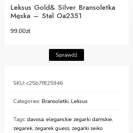
Leksus Gold& Silver Bransoletka
Męska – Stal Oa2351
99,00
zł
Sprawdź
SKU:
c25b7f825946
Categories:
Bransoletki
,
Leksus
Tags:
davosa
,
eleganckie zegarki damskie
,
zegarek
,
zegarek guess
,
zegarki seiko