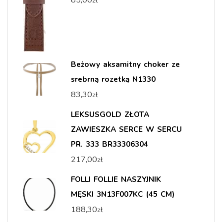
85,00
zł
Beżowy aksamitny choker ze
srebrną rozetką N1330
83,30
zł
LEKSUSGOLD ZŁOTA
ZAWIESZKA SERCE W SERCU
PR. 333 BR33306304
217,00
zł
FOLLI FOLLIE NASZYJNIK
MĘSKI 3N13F007KC (45 CM)
188,30
zł