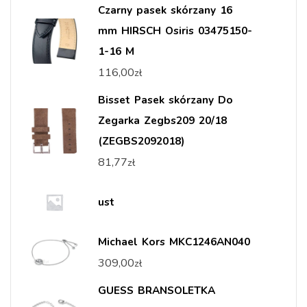
Czarny pasek skórzany 16
mm HIRSCH Osiris 03475150-
1-16 M
116,00
zł
Bisset Pasek skórzany Do
Zegarka Zegbs209 20/18
(ZEGBS2092018)
81,77
zł
ust
Michael Kors MKC1246AN040
309,00
zł
GUESS BRANSOLETKA