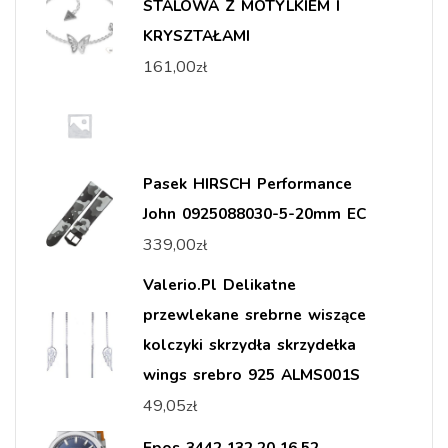
STALOWA Z MOTYLKIEM I
KRYSZTAŁAMI
161,00
zł
Pasek HIRSCH Performance
John 0925088030-5-20mm EC
339,00
zł
Valerio.Pl Delikatne
przewlekane srebrne wiszące
kolczyki skrzydła skrzydełka
wings srebro 925 ALMS001S
49,05
zł
Epos 3442.132.20.16.52