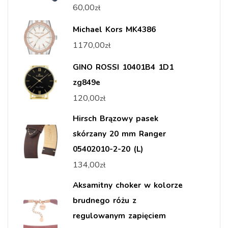
60,00
zł
Michael Kors MK4386
1170,00
zł
GINO ROSSI 10401B4 1D1
zg849e
120,00
zł
Hirsch Brązowy pasek
skórzany 20 mm Ranger
05402010-2-20 (L)
134,00
zł
Aksamitny choker w kolorze
brudnego różu z
regulowanym zapięciem