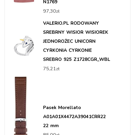
N1769
97,30
zł
VALERIO.PL RODOWANY
SREBRNY WISIOR WISIOREK
JEDNOROŻEC UNICORN
CYRKONIA CYRKONIE
SREBRO 925 Z1728CGR_WBL
75,21
zł
Pasek Morellato
A01A01X4472A39041CRR22
22 mm