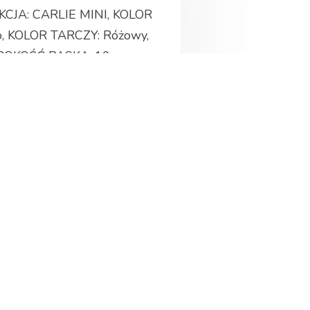
KCJA: CARLIE MINI, KOLOR
o, KOLOR TARCZY: Różowy,
ROKOŚĆ PASKA: 10 mm,
DEKSY+CYFRY RZYMSKIE,
arek g shock, a1286, tarnow