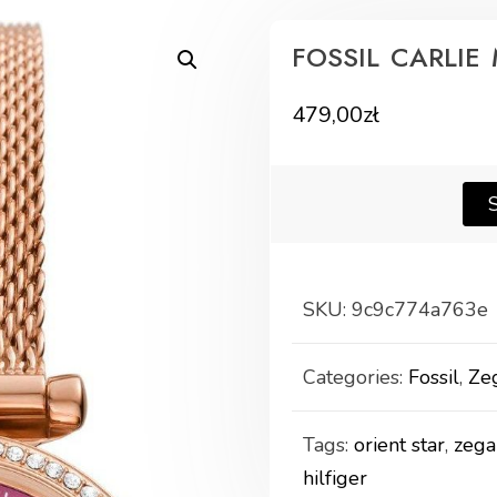
FOSSIL CARLIE 
479,00
zł
SKU:
9c9c774a763e
Categories:
Fossil
,
Ze
Tags:
orient star
,
zega
hilfiger