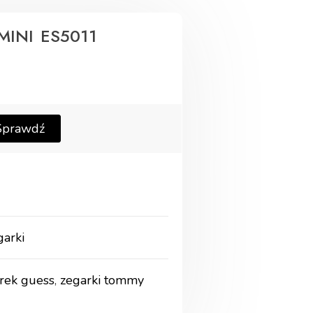
MINI ES5011
Sprawdź
garki
rek guess
,
zegarki tommy