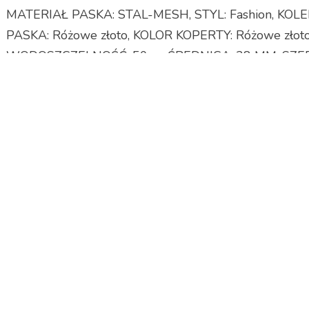
MATERIAŁ PASKA: STAL-MESH, STYL: Fashion, KOLE
PASKA: Różowe złoto, KOLOR KOPERTY: Różowe złot
WODOSZCZELNOŚĆ: 50 m, ŚREDNICA: 28 MM, SZE
KSZTAŁT KOPERTY: Okrągły, INDEKSY / CYFRY: IN
GWARANCJA: 2 Lata, KOLOR ZEGARKA: RÓŻOWY,
Zegarki
gst b100, radio wodoszczelne pod prysznic, bialy zeg
net.pl, zegarek na siłownie, kompan chodu
yyyyy