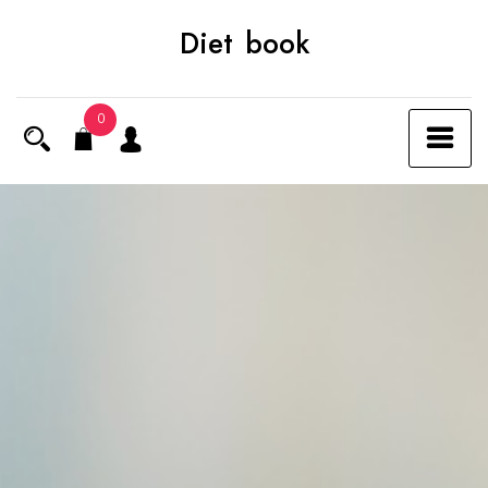
Skip
Diet book
to
content
0