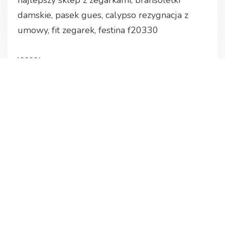
najlepszy sklep z zegarkami, bransoletki
damskie, pasek gues, calypso rezygnacja z
umowy, fit zegarek, festina f20330
yyyyy
Related products