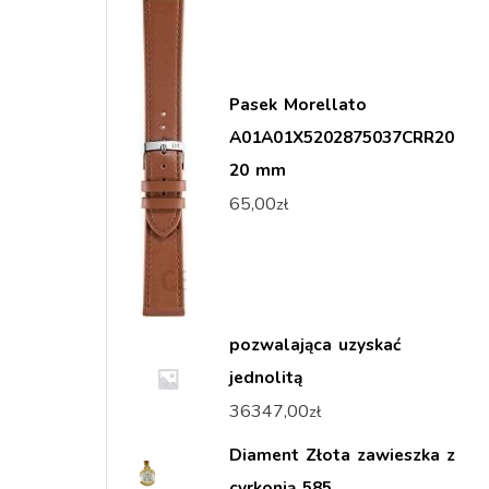
Pasek Morellato
A01A01X5202875037CRR20
20 mm
65,00
zł
pozwalająca uzyskać
jednolitą
36347,00
zł
Diament Złota zawieszka z
cyrkonią 585