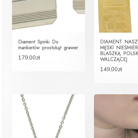
Diament Spinki Do
DIAMENT NASZY
mankietów prostokąt grawer
MĘSKI NIEŚMIER
BLASZKĄ POLSK
179,00
zł
WALCZĄCEJ
149,00
zł