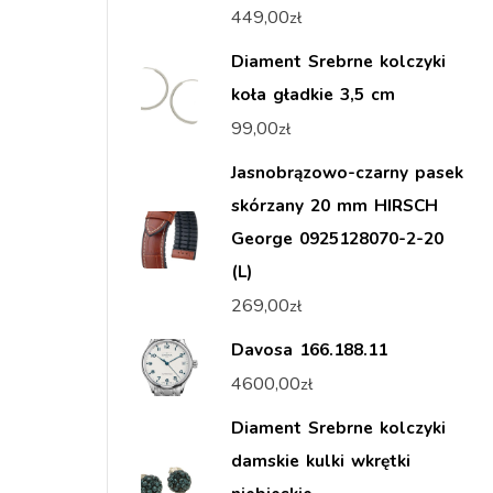
449,00
zł
Diament Srebrne kolczyki
koła gładkie 3,5 cm
99,00
zł
Jasnobrązowo-czarny pasek
skórzany 20 mm HIRSCH
George 0925128070-2-20
(L)
269,00
zł
Davosa 166.188.11
4600,00
zł
Diament Srebrne kolczyki
damskie kulki wkrętki