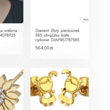
ka srebrna
Diament Złoty pierścionek
WM078925
585 obrączka białe
cyrkonie DIAPRS1787585
564,00
zł