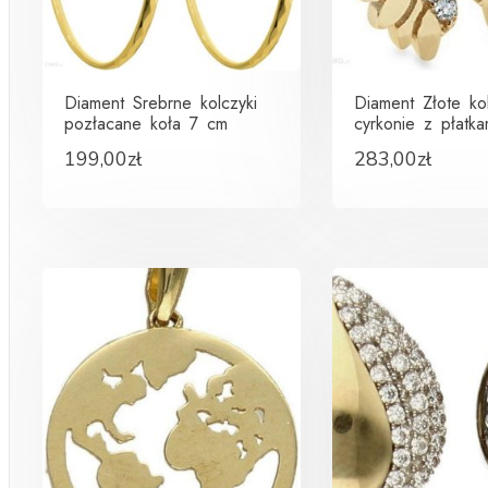
Diament Srebrne kolczyki
Diament Złote ko
pozłacane koła 7 cm
cyrkonie z płatka
199,00
zł
283,00
zł