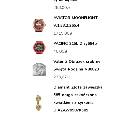
283,00
zł
AVIATOR MOONFLIGHT
V.1.33.2.265.4
1719,00
zł
PACIFIC 215L 2 zy684b
40,00
zł
Valenti Obrazek srebrny
Święta Rodzina V80023
233,67
zł
Diament Złota zawieszka
585 długa zakończona
kwiatkiem z cyrkonią
DIAZAW0987K585