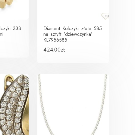
lczyki 333
Diament Kolczyki złote 585
mi
na sztyft 'dziewczynka’
KL7956585
424,00
zł