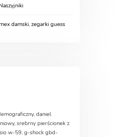
Naszyjniki
imex damski
,
zegarki guess
demograficzny, daniel
iowy, srebrny pierścionek z
casio w-59, g-shock gbd-