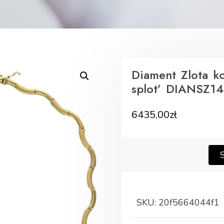
Diament Zlota ko
splot’ DIANSZ1
6435,00
zł
SKU:
20f5664044f1