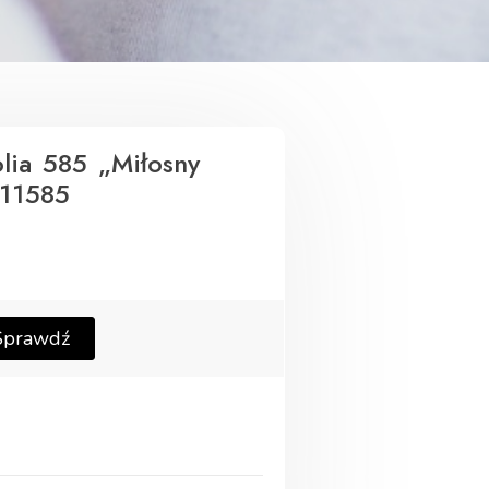
lia 585 „Miłosny
411585
Sprawdź