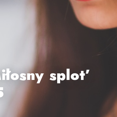
łosny splot’
5