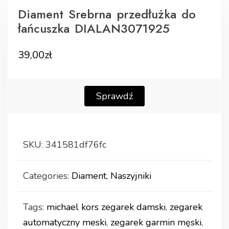
Diament Srebrna przedłużka do
łańcuszka DIALAN3071925
39,00
zł
Sprawdź
SKU:
341581df76fc
Categories:
Diament
,
Naszyjniki
Tags:
michael kors zegarek damski
,
zegarek
automatyczny meski
,
zegarek garmin męski
,