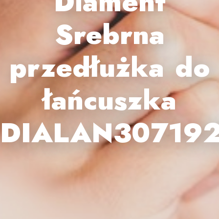
Diament
Srebrna
przedłużka do
łańcuszka
DIALAN30719