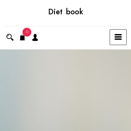
Skip
Diet book
to
content
0