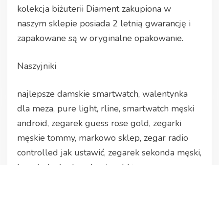
kolekcja biżuterii Diament zakupiona w
naszym sklepie posiada 2 letnią gwarancję i
zapakowane są w oryginalne opakowanie.
Naszyjniki
najlepsze damskie smartwatch, walentynka
dla meza, pure light, rline, smartwatch męski
android, zegarek guess rose gold, zegarki
męskie tommy, markowo sklep, zegar radio
controlled jak ustawić, zegarek sekonda męski,
lacoste białe damskie, torebki versace,
zbigniew haze, jak przestawić zegarek g shock
yyyyy