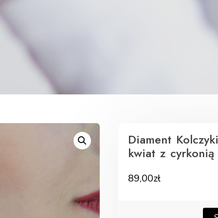
Diament Kolczyk
kwiat z cyrkoni
89,00
zł