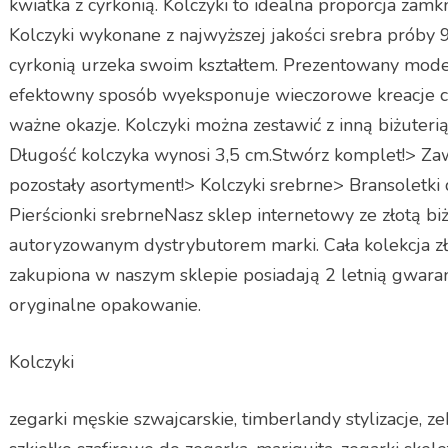
kwiatka z cyrkonią. Kolczyki to idealna proporcja zamk
Kolczyki wykonane z najwyższej jakości srebra próby 
cyrkonią urzeka swoim kształtem. Prezentowany model
efektowny sposób wyeksponuje wieczorowe kreacje czy
ważne okazje. Kolczyki można zestawić z inną biżuteri
Długość kolczyka wynosi 3,5 cm.Stwórz komplet!> Z
pozostały asortyment!> Kolczyki srebrne> Bransoletki
Pierścionki srebrneNasz sklep internetowy ze złotą bi
autoryzowanym dystrybutorem marki. Cała kolekcja zło
zakupiona w naszym sklepie posiadają 2 letnią gwara
oryginalne opakowanie.
Kolczyki
zegarki męskie szwajcarskie, timberlandy stylizacje, ze