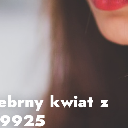
ebrny kwiat z
49925