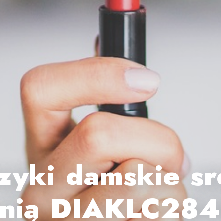
zyki damskie sr
onią DIAKLC28