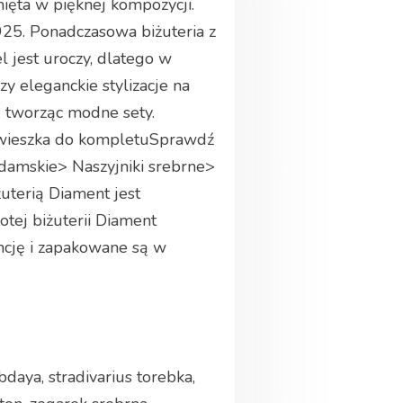
nięta w pięknej kompozycji.
925. Ponadczasowa biżuteria z
 jest uroczy, dlatego w
 eleganckie stylizacje na
ą tworząc modne sety.
awieszka do kompletuSprawdź
 damskie> Naszyjniki srebrne>
żuterią Diament jest
tej biżuterii Diament
ncję i zapakowane są w
bdaya, stradivarius torebka,