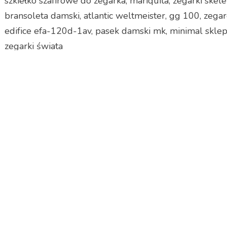
szkiełko szafirowe do zegarka, mariquita, zegarki skel
bransoleta damski, atlantic weltmeister, gg 100, zegare
edifice efa-120d-1av, pasek damski mk, minimal sklep,
zegarki świata
yyyyy