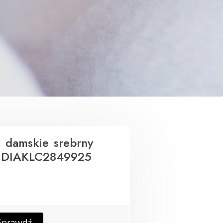
i damskie srebrny
ą DIAKLC2849925
Sprawdź