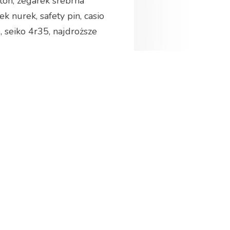
eton, zegarek srebrna
k nurek, safety pin, casio
 seiko 4r35, najdroższe