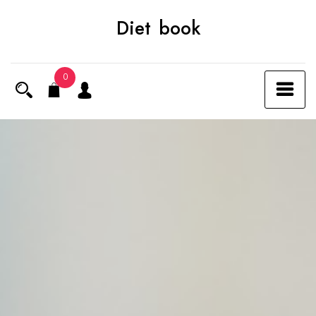
Skip
Diet book
to
content
0