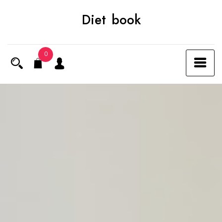
Skip
Diet book
to
content
0