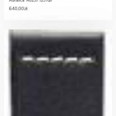
Adriatica A8257.1251QF
640,00
zł