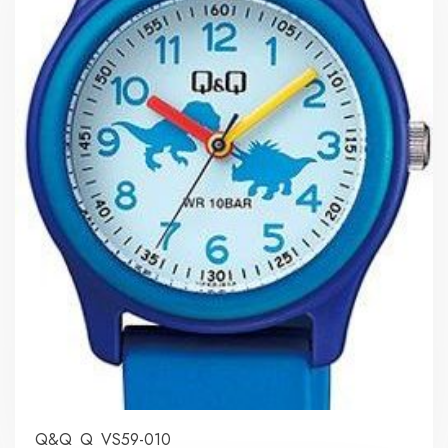
Q&Q Q VS59-010