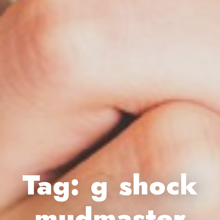
Tag:
g shock
mudmaster