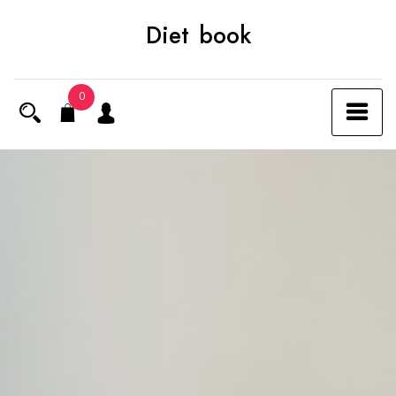
Skip
Diet book
to
content
0