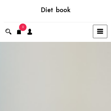
Skip
Diet book
to
content
0