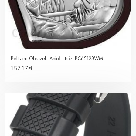
Beltrami Obrazek Anioł stróż BC65123WM
157,17
zł