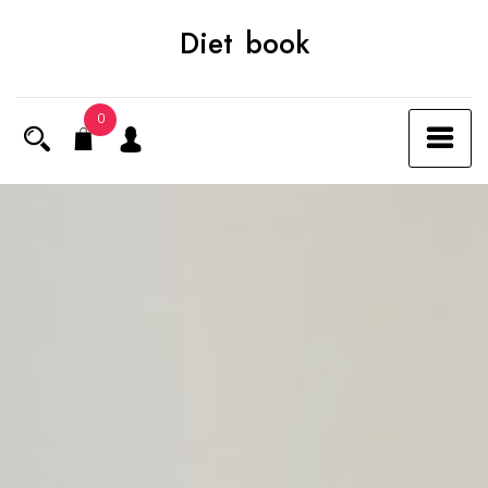
Skip
Diet book
to
content
0