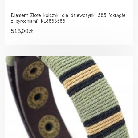
Diament Złote kolczyki dla dziewczynki 585 'okrągłe
z cyrkoniami’ KL6853585
518,00
zł