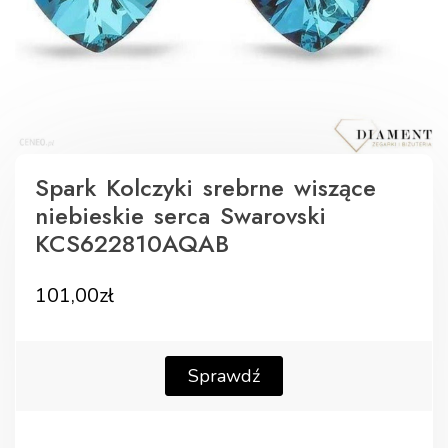
Spark Kolczyki srebrne wiszące
niebieskie serca Swarovski
KCS622810AQAB
101,00
zł
Sprawdź