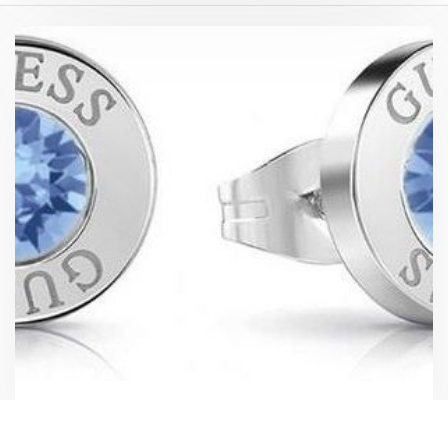
Guess Kolczyki Shiny Crystals UBE78097
129,00
zł