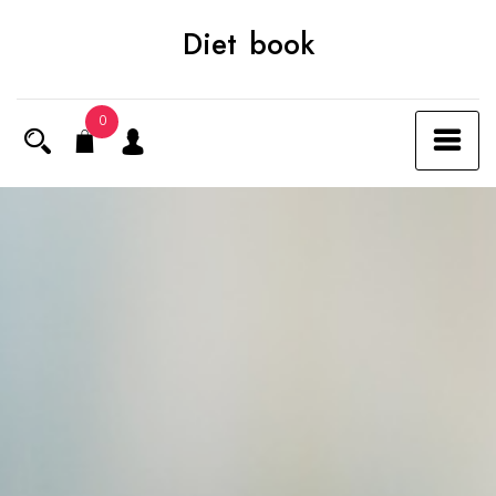
Skip
Diet book
to
content
0