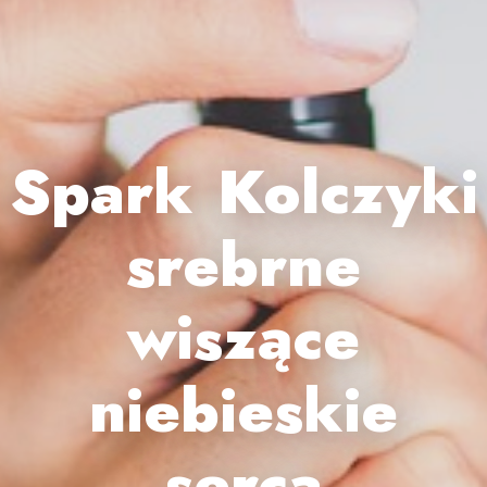
Spark Kolczyki
srebrne
wiszące
niebieskie
serca