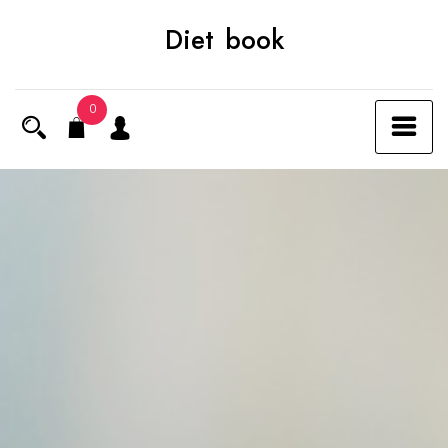
Skip
Diet book
to
content
0