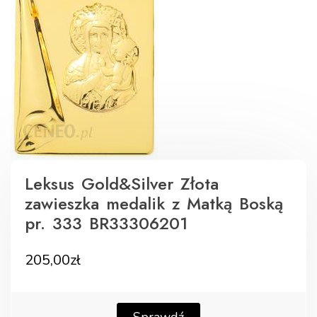
Leksus Gold&Silver Złota
zawieszka medalik z Matką Boską
pr. 333 BR33306201
205,00
zł