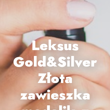
Leksus
Gold&Silver
Złota
zawieszka