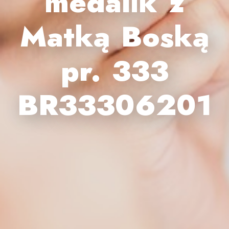
medalik z
Matką Boską
pr. 333
BR33306201