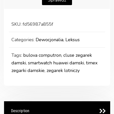
Sprawdź
SKU:
fd56987a855f
Categories:
Dewocjonalia
,
Leksus
Tags:
bulova computron
,
cluse zegarek
damski
,
smartwatch huawei damski
,
timex
zegarki damskie
,
zegarek lotniczy
Description