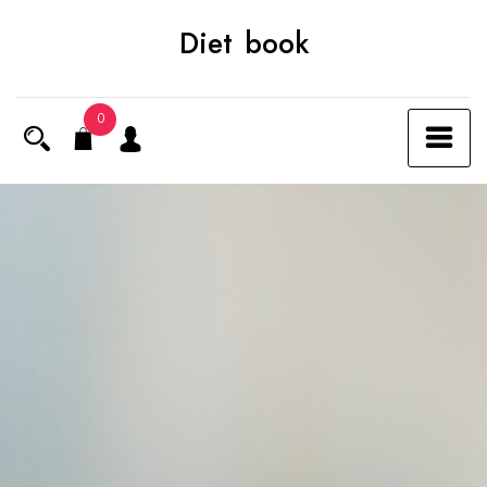
Skip
Diet book
to
content
0