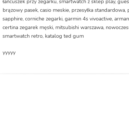
łańcuszek przy zegarku, smartwatch z sklep play, gue
brązowy pasek, casio meskie, przesyłka standardowa, p
sapphire, corniche zegarki, garmin 4s vivoactive, arman
certina zegarek męski, mitsubishi warszawa, nowoczesn
smartwatch retro, katalog ted gum
yyyyy