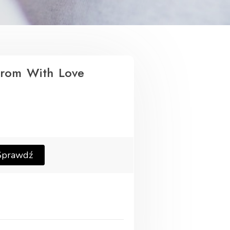
From With Love
Sprawdź