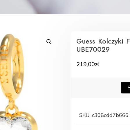
Guess Kolczyki 
UBE70029
219,00
zł
SKU:
c308cdd7b666