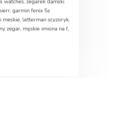
ss watches, zegarek damski
ierr, garmin fenix 5s
i meskie, letterman scyzoryk,
y zegar, męskie imiona na f,