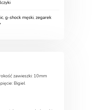
lczyki
ic
,
g-shock męski
,
zegarek
7
rokość zawieszki: 10mm
pięcie: Bigiel