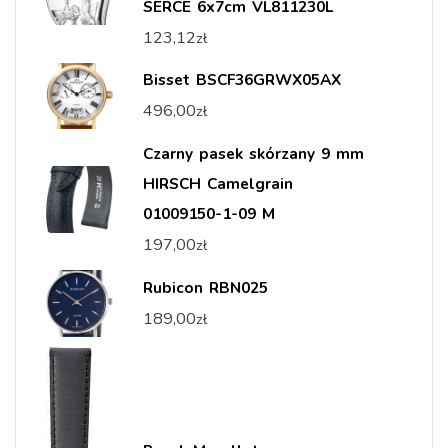
SERCE 6x7cm VL811230L
123,12
zł
Bisset BSCF36GRWX05AX
496,00
zł
Czarny pasek skórzany 9 mm
HIRSCH Camelgrain
01009150-1-09 M
197,00
zł
Rubicon RBN025
189,00
zł