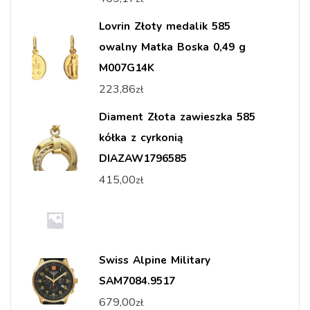
Lovrin Złoty medalik 585
owalny Matka Boska 0,49 g
M007G14K
223,86
zł
Diament Złota zawieszka 585
kółka z cyrkonią
DIAZAW1796585
415,00
zł
Swiss Alpine Military
SAM7084.9517
679,00
zł