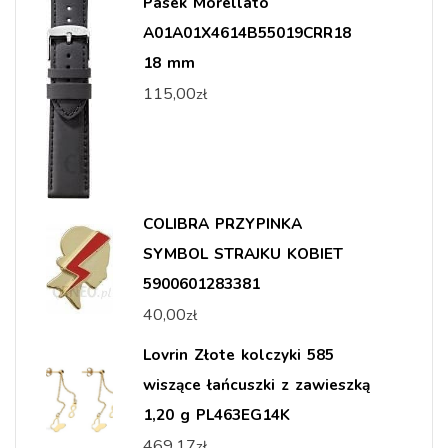
Pasek Morellato
A01A01X4614B55019CRR18
18 mm
115,00
zł
COLIBRA PRZYPINKA
SYMBOL STRAJKU KOBIET
5900601283381
40,00
zł
Lovrin Złote kolczyki 585
wiszące łańcuszki z zawieszką
1,20 g PL463EG14K
469,17
zł