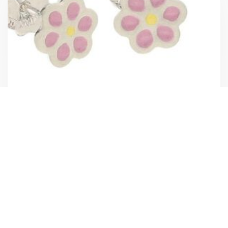
Diament Kolczyki wkrętki 'Różowe słodkie kwiatuszki’
DIAKLC2066OR0077925
39,00
zł