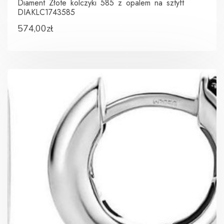
Diament Złote kolczyki 585 z opalem na sztyft
DIAKLC1743585
574,00
zł