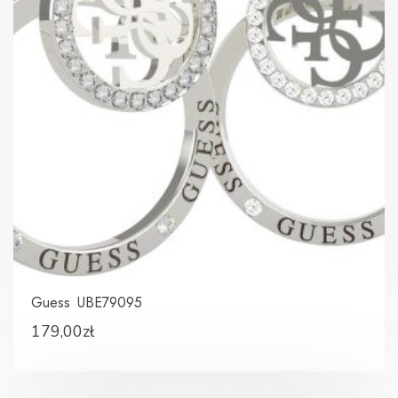
Guess UBE79095
179,00
zł